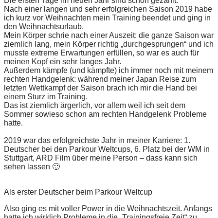
Die ersten Tage im neuen Jahr sind schon gezählt.
Nach einer langen und sehr erfolgreichen Saison 2019 habe
ich kurz vor Weihnachten mein Training beendet und ging in
den Weihnachtsurlaub.
Mein Körper schrie nach einer Auszeit: die ganze Saison war
ziemlich lang, mein Körper richtig „durchgesprungen“ und ich
musste extreme Erwartungen erfüllen, so war es auch für
meinen Kopf ein sehr langes Jahr.
Außerdem kämpfe (und kämpfte) ich immer noch mit meinem
rechten Handgelenk: während meiner Japan Reise zum
letzten Wettkampf der Saison brach ich mir die Hand bei
einem Sturz im Training.
Das ist ziemlich ärgerlich, vor allem weil ich seit dem
Sommer sowieso schon am rechten Handgelenk Probleme
hatte.
2019 war das erfolgreichste Jahr in meiner Karriere: 1.
Deutscher bei den Parkour Weltcups, 6. Platz bei der WM in
Stuttgart, ARD Film über meine Person – dass kann sich
sehen lassen 🙂
Als erster Deutscher beim Parkour Weltcup
Also ging es mit voller Power in die Weihnachtszeit. Anfangs
hatte ich wirklich Probleme in die „Trainingsfreie Zeit“ zu